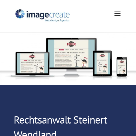
Rechtsanwalt Steinert
Wendland